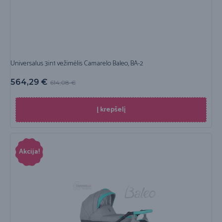
Universalus 3in1 vežimėlis Camarelo Baleo, BA-2
564,29
€
614,08
€
Į krepšelį
Akcija!