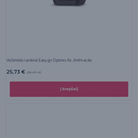
Vežimėlio rankinė Easy go Optimo Air, Anthracite
25,73
€
28,07
€
Į krepšelį