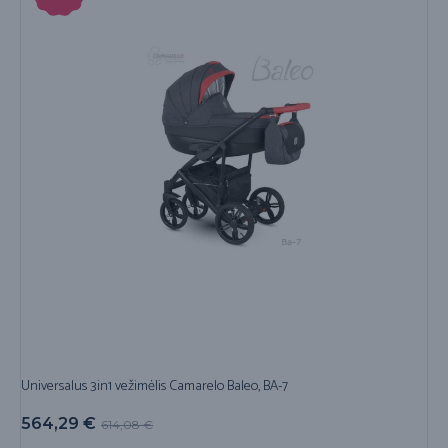
Universalus 3in1 vežimėlis Camarelo Baleo, BA-7
564,29
€
614,08
€