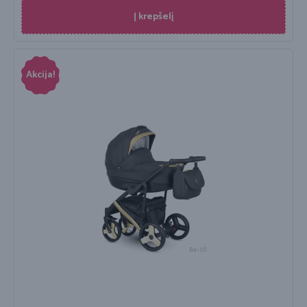
Į krepšelį
Akcija!