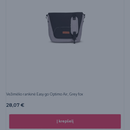
Vežimėlio rankinė Easy go Optimo Air, Grey fox
28,07
€
Į krepšelį