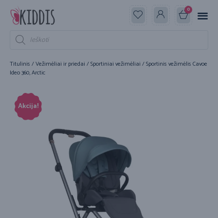
0
Titulinis
/
Vežimėliai ir priedai
/
Sportiniai vežimėliai
/ Sportinis vežimėlis Cavoe
Ideo 360, Arctic
Akcija!