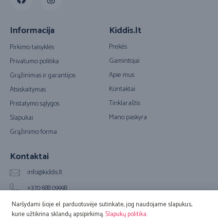
Informacija
Kiddis.lt
Prekės
Pirkimo taisyklės
Gamintojai
Privatumo politika
Apie mus
Grąžinimas ir garantijos
Kontaktai
Atsiskaitymas
Tinklaraštis
Pristatymo sąlygos
Mano paskyra
Slapukai
Grąžinimo forma
Kontaktai
info@kiddis.lt
+370 688 09998
Vilkpėdės g. 20A, LT-03151 Vilnius (Biuro adresas)
Naršydami šioje el. parduotuvėje sutinkate, jog naudojame slapukus,
kurie užtikrina sklandų apsipirkimą.
Slapukų politika
.