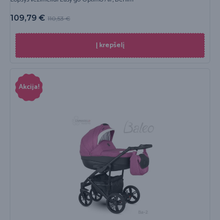
109,79
€
110,53
€
Į krepšelį
Akcija!