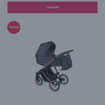
Į krepšelį
Akcija!