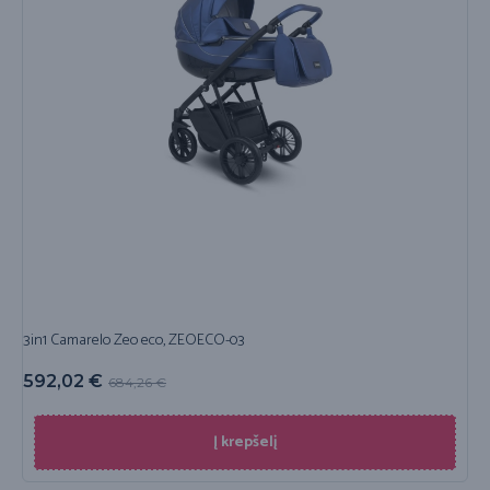
3in1 Camarelo Zeo eco, ZEOECO-03
592,02
€
684,26
€
Į krepšelį