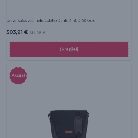
Universalus vežimėlis Coletto Dante 2in1, D-08, Gold
503,91
€
614,08
€
Į krepšelį
Akcija!