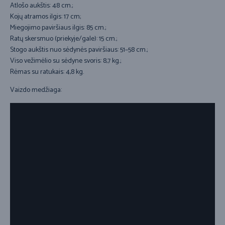
Atlošo aukštis: 48 cm.;
Kojų atramos ilgis: 17 cm;
Miegojimo paviršiaus ilgis: 85 cm.;
Ratų skersmuo (priekyje/gale): 15 cm.;
Stogo aukštis nuo sėdynės paviršiaus: 51–58 cm.;
Viso vežimėlio su sėdyne svoris: 8,7 kg.;
Rėmas su ratukais: 4,8 kg.
Vaizdo medžiaga: