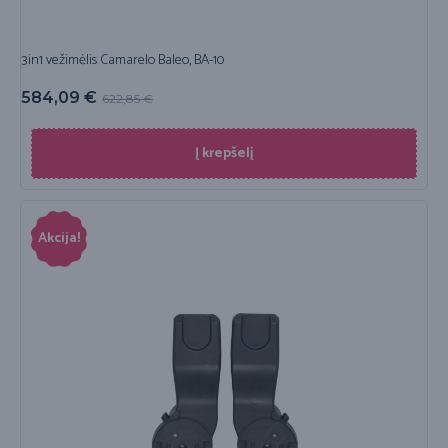
3in1 vežimėlis Camarelo Baleo, BA-10
584,09
€
622,85
€
Į krepšelį
Akcija!