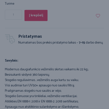
Turime
Į krepšelį
Pristatymas
Numatomas šios prekės pristatymo laikas –
7–15
darbo dienų.
Savybės:
Modernus daugiafunkcis vežimėlis skirtas vaikams iki 22 kg.;
Besisukanti sėdynė 360 laipsnių;
Stogelio reguliavimas , vežimėlis auga kartu su vaiku;
Visi audiniai turi UV50+ apsaugo nuo saulės filtrą;
Prailginamas stogelis nuo saulės ar vėjo;
Stogelio šonuose yra tinkleliai, vežimėlio ventiliacijai;
Atitikties EN 1888-1: 2018 ir EN 1888-2: 2018 sertifikatas;
Apsauga nuo atsitiktinio sulankstymo ar išlankstymo;