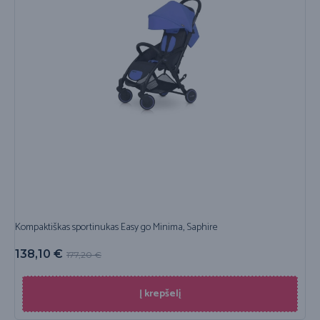
Kompaktiškas sportinukas Easy go Minima, Saphire
138,10
€
177,20
€
Į krepšelį