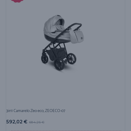
3in1 Camarelo Zeo eco, ZEOECO-07
592,02
€
684,26
€