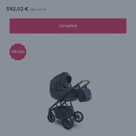
592,02
€
684,26
€
Į krepšelį
Akcija!