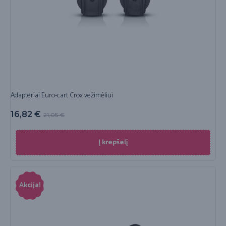
Adapteriai Euro-cart Crox vežimėliui
16,82
€
21,05
€
Į krepšelį
Akcija!