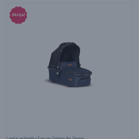
Akcija!
Lopšys vežimėliui Easy go Optimo Air, Denim