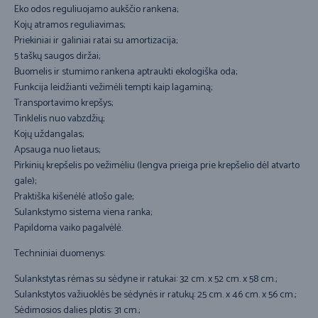
Eko odos reguliuojamo aukščio rankena;
Kojų atramos reguliavimas;
Priekiniai ir galiniai ratai su amortizacija;
5 taškų saugos diržai;
Buomelis ir stumimo rankena aptraukti ekologiška oda;
Funkcija leidžianti vežimėli tempti kaip lagaminą;
Transportavimo krepšys;
Tinklelis nuo vabzdžių;
Kojų uždangalas;
Apsauga nuo lietaus;
Pirkinių krepšelis po vežimėliu (lengva prieiga prie krepšelio dėl atvarto
gale);
Praktiška kišenėlė atlošo gale;
Sulankstymo sistema viena ranka;
Papildoma vaiko pagalvėlė.
Techniniai duomenys:
Sulankstytas rėmas su sėdyne ir ratukai: 32 cm. x 52 cm. x 58 cm.;
Sulankstytos važiuoklės be sėdynės ir ratukų: 25 cm. x 46 cm. x 56 cm.;
Sėdimosios dalies plotis: 31 cm.;