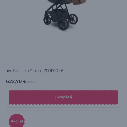
3in1 Camarelo Zeo eco, ZEOECO-06
622,70
€
684,26
€
Į krepšelį
Akcija!