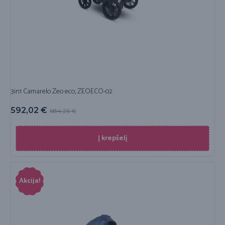
3in1 Camarelo Zeo eco, ZEOECO-02
592,02
€
684,26
€
Į krepšelį
Akcija!