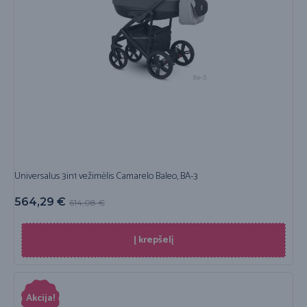
Universalus 3in1 vežimėlis Camarelo Baleo, BA-3
564,29
€
614,08
€
Į krepšelį
Akcija!