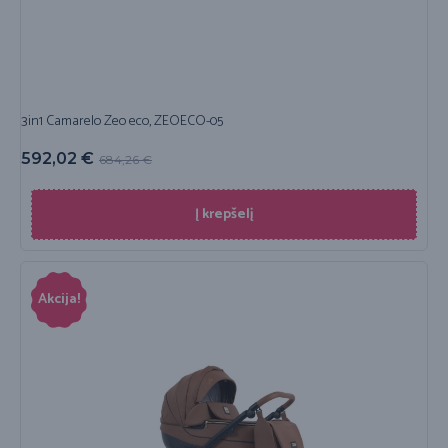
3in1 Camarelo Zeo eco, ZEOECO-05
592,02
€
684,26
€
Į krepšelį
Akcija!