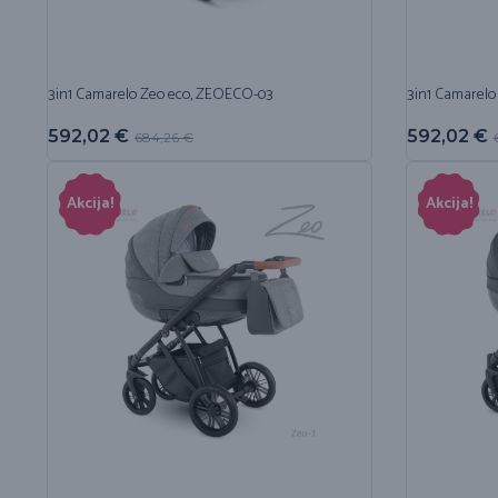
3in1 Camarelo Zeo eco, ZEOECO-03
3in1 Camarelo
592,02
€
592,02
€
684,26
€
Akcija!
Akcija!