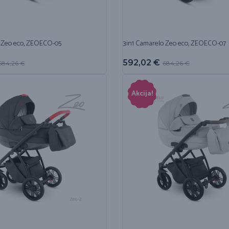
 Zeo eco, ZEOECO-05
3in1 Camarelo Zeo eco, ZEOECO-07
592,02
€
684,26
€
684,26
€
Akcija!