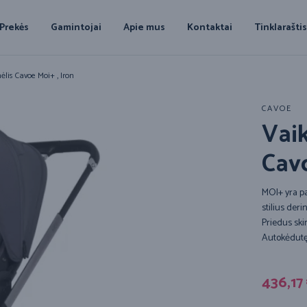
Prekės
Gamintojai
Apie mus
Kontaktai
Tinklarašti
ėlis Cavoe Moi+ , Iron
CAVOE
Vaik
Cavo
MOI+ yra pa
stilius der
Priedus ski
Autokėdutę 
436,17