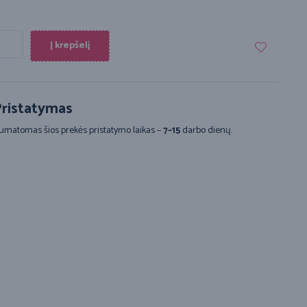
Į krepšelį
ristatymas
umatomas šios prekės pristatymo laikas –
7–15
darbo dienų.