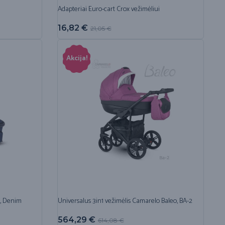
Adapteriai Euro-cart Crox vežimėliui
16,82
€
21,05
€
Akcija!
r, Denim
Universalus 3in1 vežimėlis Camarelo Baleo, BA-2
564,29
€
614,08
€