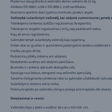
Modernus daugiafunkcis vežimėlis skirtas vaikams iki 22 kg,
Atitikties EN 1888-1: 2018 ir EN 1888-2: 2018 sertifikatas,
Nuimama sportinė dalis (galima montuoti į priekį ir atgal),
Galimybė sulankstyti vežimėlį, kai sėdynė sumontuota į priekį 
Teleskopinis rankenos aukščio reguliavimas (kreipiantis),
Teleskopinis stogelio reguliavimas į viršų, taip padidinant vietos,
Kojų atramos reguliavimas,
Galimybė tempti sulankstytą vežimėlį kaip lagaminą,
Dideli ratai su guoliais ir guminėmis padangomis (puikus sukibimas ir 
5 taškų saugos diržai,
Redukcinių įdėklų sistema ant sėdynės,
Neslystantis audinys ant sėdynės paviršiaus,
Buomelis ir rankena aptraukti ekologiška oda,
Apsauga nuo lietaus, dengianti visą vežimėlio apmušalą,
Savaime išsilyginantys priekiniai ratai su galimybe užsiblokuoti važiuojan
Sulankstymo sistema viena ranka,
Pirkinių krepšelis po vežimėliu (lengva prieiga prie krepšelio dėl atvarto 
Išmatavimai ir svoris:
Vežimėlis (ilgis x plotis x aukštis): 95 x 42 x 100-106 cm,