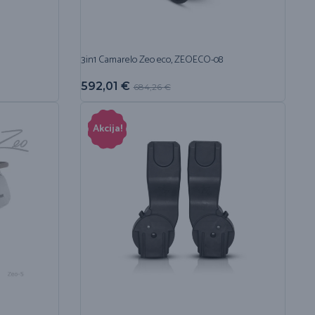
3in1 Camarelo Zeo eco, ZEOECO-08
592,01
€
684,26
€
Akcija!