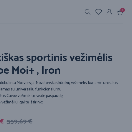
0
s
iškas sportinis vežimėlis
e Moi+ , Iron
tobulinta Moi versija. Novatoriškas kūdikių vežimėlis, kuriame unikalus
inamas su universaliu funkcionalumu.
rtus Cavoe vežimėliui rasite paspaudę
vežimėliui galite išsirinkti
€
559,69
€