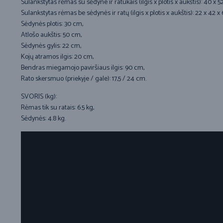
Sulankstytas rėmas su sėdyne ir ratukais (ilgis x plotis x aukštis): 40 x 5
Sulankstytas rėmas be sėdynės ir ratų (ilgis x plotis x aukštis): 22 x 42 x
Sėdynės plotis: 30 cm,
Atlošo aukštis: 50 cm,
Sėdynės gylis: 22 cm,
Kojų atramos ilgis: 20 cm,
Bendras miegamojo paviršiaus ilgis: 90 cm,
Rato skersmuo (priekyje / gale): 17,5 / 24 cm.
SVORIS (kg):
Rėmas tik su ratais: 6.5 kg,
Sėdynės: 4.8 kg.