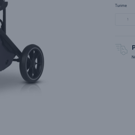
Turime
P
N