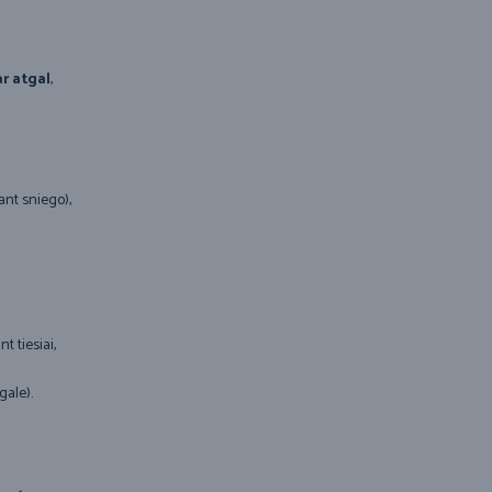
ar atgal
,
ant sniego),
t tiesiai,
gale).