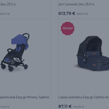
 Zeo, ZEO-2
3in1 Camarelo Zeo, ZEO-5
613,79
€
66,71
€
666,71
€
Akcija!
sportinukas Easy go Minima, Saphire
Lopšys vežimėliui Easy go Optimo Ai
87,11
€
77,20
€
110,53
€