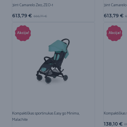
3in1 Camarelo Zeo, ZEO-1
3in1 Camarelo
613,79
€
613,79
€
666,71
€
6
Akcija!
Akcija!
Kompaktiškas sportinukas Easy go Minima,
Kompaktiškas 
Malachite
138,10
€
1