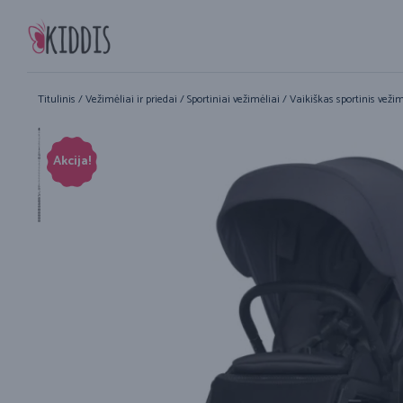
Titulinis
/
Vežimėliai ir priedai
/
Sportiniai vežimėliai
/ Vaikiškas sportinis vežim
Akcija!